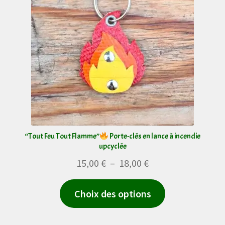
peuvent
être
choisies
sur
la
page
du
produit
“Tout Feu Tout Flamme”
Porte-clés en lance à incendie
upcyclée
Plage
15,00
€
–
18,00
€
de
Ce
Choix des options
prix :
produit
15,00 €
a