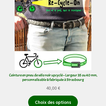
Ceinture en pneu de vélo noir upcyclé – Largeur 35 ou 40 mm,
personnalisable & fabriquée à Strasbourg
40,00
€
Ce
Choix des options