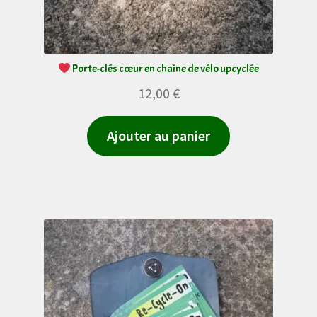
page
du
produit
Porte-clés cœur en chaîne de vélo upcyclée
12,00
€
Ajouter au panier