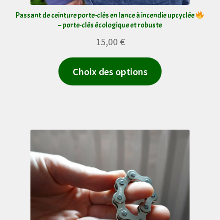
produit
Passant de ceinture porte-clés en lance à incendie upcyclée
– porte-clés écologique et robuste
15,00
€
Ce
Choix des options
produit
a
plusieurs
variations.
Les
options
peuvent
être
choisies