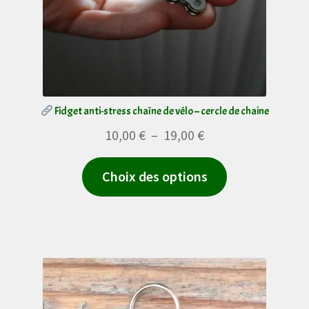
sur
la
page
du
produit
Fidget anti-stress chaîne de vélo – cercle de chaine
Plage
10,00
€
–
19,00
€
de
Ce
Choix des options
prix :
produit
10,00 €
a
à
plusieurs
19,00 €
variations.
Les
options