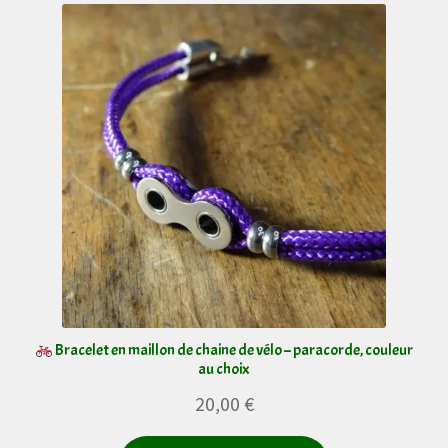
variations.
Les
options
peuvent
être
choisies
sur
la
page
du
produit
Bracelet en maillon de chaine de vélo – paracorde, couleur
au choix
20,00
€