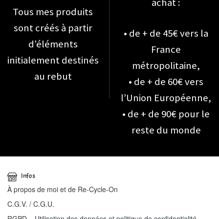
achat :
Tous mes produits
sont créés à partir
• de + de 45€ vers la
d’éléments
France
initialement destinés
métropolitaine,
au rebut
• de + de 60€ vers
l’Union Européenne,
• de + de 90€ pour le
reste du monde
Infos
À propos de moi et de Re-Cycle-On
C.G.V. / C.G.U.
RGPD – Utilisation des données et politique de confidentialité.