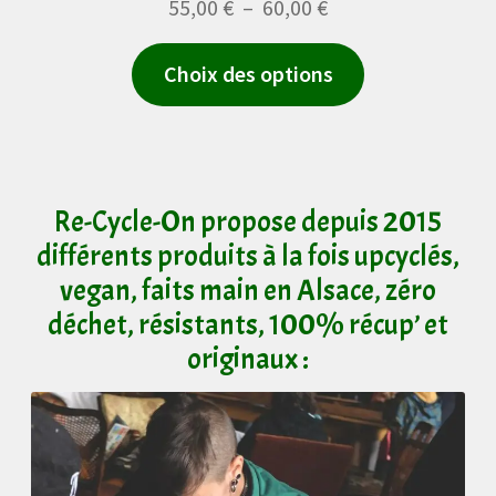
Plage
55,00
€
–
60,00
€
de
Ce
Choix des options
prix :
produit
55,00 €
a
à
plusieurs
60,00 €
variations.
Re-Cycle-On
propose depuis 2015
Les
différents produits à la fois upcyclés,
options
vegan, faits main en Alsace, zéro
peuvent
déchet, résistants, 100% récup’ et
être
originaux :
choisies
sur
la
page