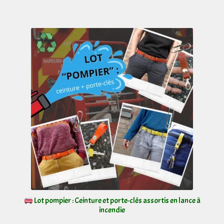
à
plusieurs
18,00 €
variations.
Les
options
peuvent
être
choisies
sur
la
page
du
produit
Lot pompier : Ceinture et porte-clés assortis en lance à
incendie