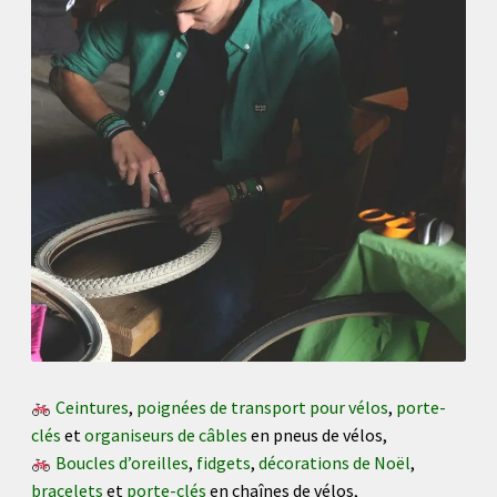
du
produit
Ceintures
,
poignées de transport pour vélos
,
porte-
clés
et
organiseurs de câbles
en pneus de vélos,
Boucles d’oreilles
,
fidgets
,
décorations de Noël
,
bracelets
et
porte-clés
en chaînes de vélos,