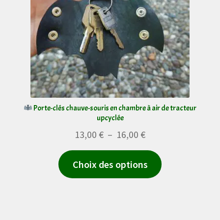
choisies
sur
la
page
du
produit
Porte-clés chauve-souris en chambre à air de tracteur
upcyclée
Plage
13,00
€
–
16,00
€
de
Ce
Choix des options
prix :
produit
13,00 €
a
à
plusieurs
16,00 €