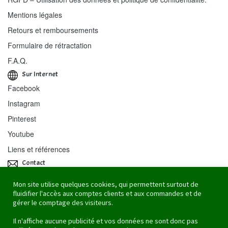
Mentions légales
Retours et remboursements
Formulaire de rétractation
F.A.Q.
Sur Internet
Facebook
Instagram
Pinterest
Youtube
Liens et références
Contact
Re-Cycle-On / Stéphanie Wiss
Mon site utilise quelques cookies, qui permettent surtout de
fluidifier l'accès aux comptes clients et aux commandes et de
43 rue des Mouettes
gérer le comptage des visiteurs.
67100 Strasbourg
Il n'affiche aucune publicité et vos données ne sont donc pas