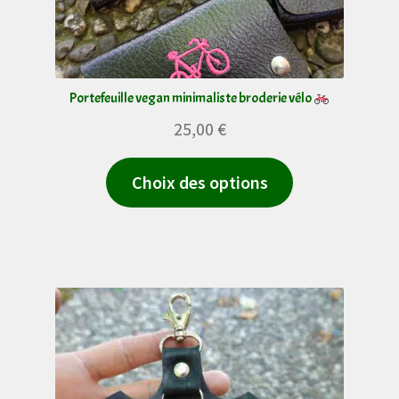
page
du
produit
Portefeuille vegan minimaliste broderie vélo
25,00
€
Ce
Choix des options
produit
a
plusieurs
variations.
Les
options
peuvent
être