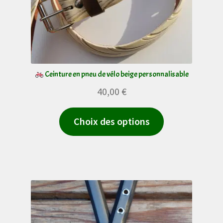
la
page
du
produit
Ceinture en pneu de vélo beige personnalisable
40,00
€
Ce
Choix des options
produit
a
plusieurs
variations.
Les
options