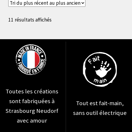
Les
options
Trié
11 résultats affichés
peuvent
du
être
plus
récent
choisies
au
sur
plus
la
ancien
page
du
Toutes les créations
produit
sont fabriquées à
Tout est fait-main,
Strasbourg Neudorf
sans outil électrique
avec amour