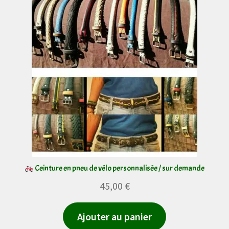
Les
options
peuvent
être
choisies
sur
la
page
du
produit
Ceinture en pneu de vélo personnalisée / sur demande
45,00
€
Ajouter au panier