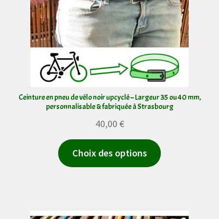
choisies
sur
la
page
du
produit
Ceinture en pneu de vélo noir upcyclé – Largeur 35 ou 40 mm,
personnalisable & fabriquée à Strasbourg
40,00
€
Ce
Choix des options
produit
a
plusieurs
variations.