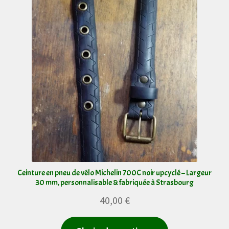
récent
au
plus
ancien
Ceinture en pneu de vélo Michelin 700C noir upcyclé – Largeur
30 mm, personnalisable & fabriquée à Strasbourg
40,00
€
Ce