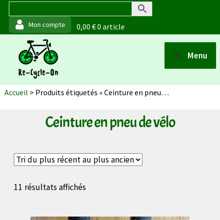
0,00
€
0 article
Aller
Aller
Menu
à
au
Ouvrir
la
contenu
Boutique
Accueil
>
Produits étiquetés « Ceinture en pneu de vélo »
navigation
Points de vente
Ceinture en pneu de vélo
Ouvrir
Matériaux et fabrication
Ouvrir
Actualités
Trié
11 résultats affichés
du
plus
À propos (de moi)