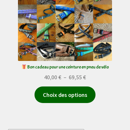
Bon cadeau pour une ceinture en pneu de vélo
Plage
40,00
€
–
69,55
€
de
Ce
Choix des options
prix :
produit
40,00 €
a
à
plusieurs
69,55 €
variations.