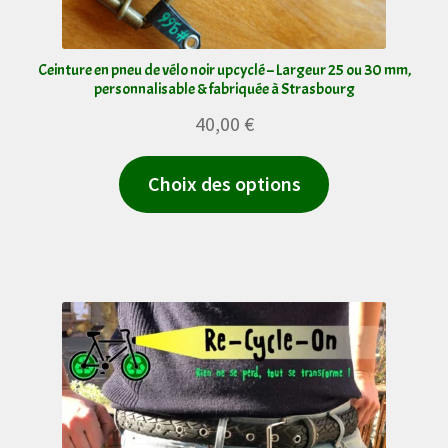
du
produit
Ceinture en pneu de vélo noir upcyclé – Largeur 25 ou 30 mm,
personnalisable & fabriquée à Strasbourg
40,00
€
Ce
Choix des options
produit
a
plusieurs
variations.
Les
options
peuvent
être