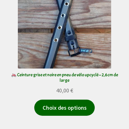
peuvent
être
choisies
sur
la
page
du
produit
Ceinture grise et noire en pneu de vélo upcyclé – 2,6cm de
large
40,00
€
Ce
Choix des options
produit
a