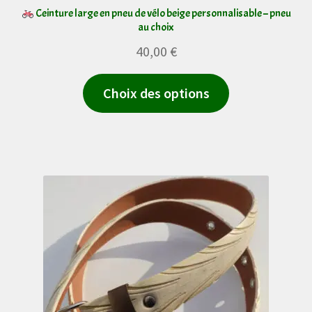
Ceinture large en pneu de vélo beige personnalisable – pneu
au choix
40,00
€
Ce
Choix des options
produit
a
plusieurs
variations.
Les
options
peuvent
être
choisies
sur