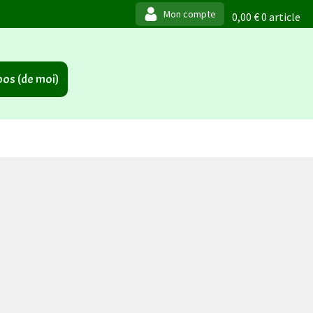
0,00
€
0 article
os (de moi)