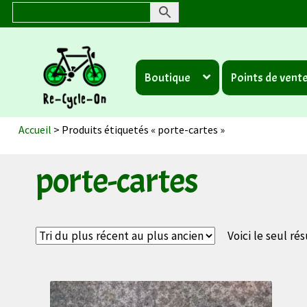
Aller
Aller
à
au
Boutique
Points de vent
la
contenu
navigation
Accueil
>
Produits étiquetés « porte-cartes »
porte-cartes
Voici le seul rés