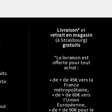
Livraison*
et
retrait en magasin
(à Strasbourg)
gratuits
*La livraison est
offerte pour tout
achat :
its
• de + de 45€ vers la
rtir
France
métropolitaine,
• de + de 60€ vers
l’Union
Européenne,
but
• de + de 90€ pour le