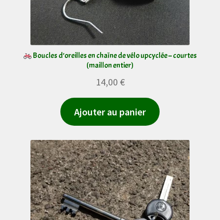
sur
la
page
du
Boucles d’oreilles en chaîne de vélo upcyclée – courtes
(maillon entier)
produit
14,00
€
Ajouter au panier