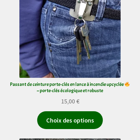
Les
options
peuvent
être
choisies
sur
la
page
du
Passant de ceinture porte-clés en lance à incendie upcyclée
– porte-clés écologique et robuste
produit
15,00
€
Ce
Choix des options
produit
a