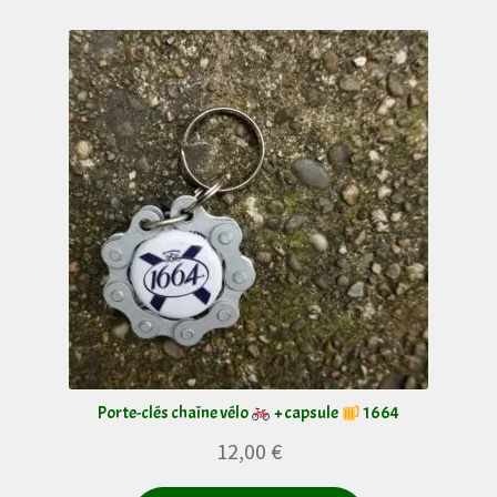
Porte-clés chaîne vélo
+ capsule
1664
12,00
€