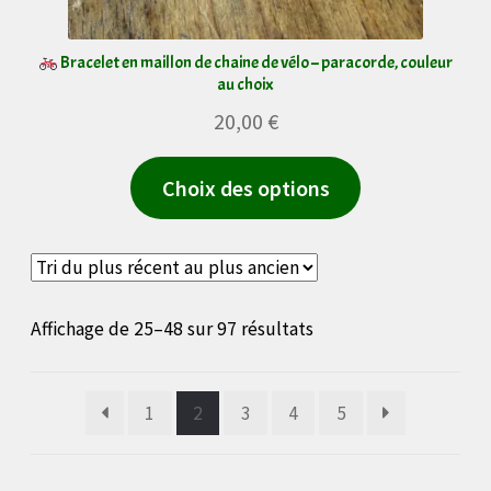
Bracelet en maillon de chaine de vélo – paracorde, couleur
au choix
20,00
€
Ce
Choix des options
produit
a
plusieurs
variations.
Trié
Affichage de 25–48 sur 97 résultats
Les
du
options
plus
1
2
3
4
5
peuvent
récent
au
être
plus
choisies