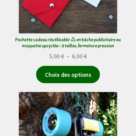
Pochette cadeau réutilisable
en bâche publicitaire ou
moquette upcyclée – 3 tailles, fermeture pression
Plage
5,00
€
–
6,00
€
de
Ce
Choix des options
prix :
produit
5,00 €
a
à
plusieurs
6,00 €
variations.
Les
options