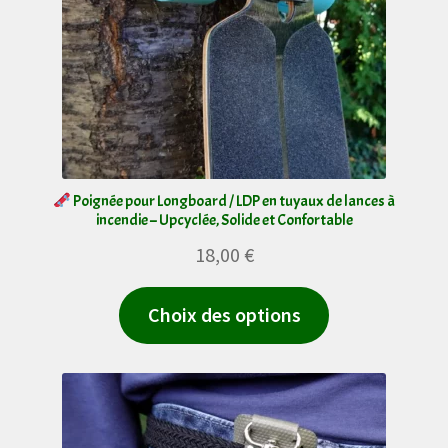
peuvent
être
choisies
sur
la
page
du
Poignée pour Longboard / LDP en tuyaux de lances à
incendie – Upcyclée, Solide et Confortable
produit
18,00
€
Ce
Choix des options
produit
a
plusieurs
variations.