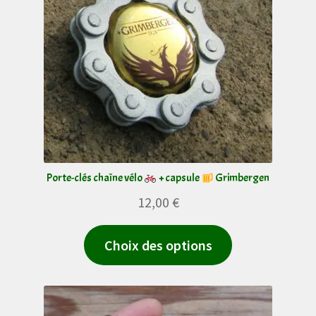
Porte-clés chaîne vélo
+ capsule
Grimbergen
12,00
€
Ce
Choix des options
produit
a
plusieurs