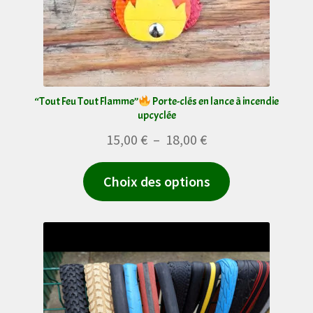
choisies
sur
la
page
du
“Tout Feu Tout Flamme”
Porte-clés en lance à incendie
upcyclée
produit
Plage
15,00
€
–
18,00
€
de
Ce
Choix des options
prix :
produit
15,00 €
a
à
plusieurs
18,00 €
variations.
Les
options