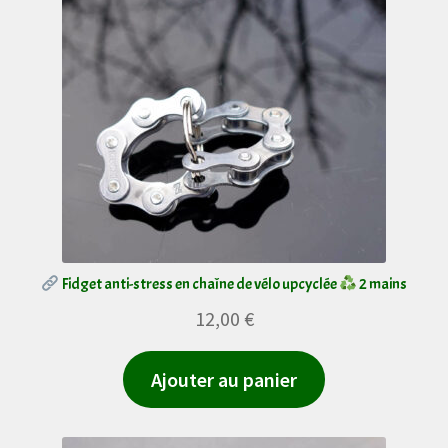
Les
options
peuvent
être
choisies
sur
la
page
du
Fidget anti-stress en chaîne de vélo upcyclée
2 mains
produit
12,00
€
Ajouter au panier