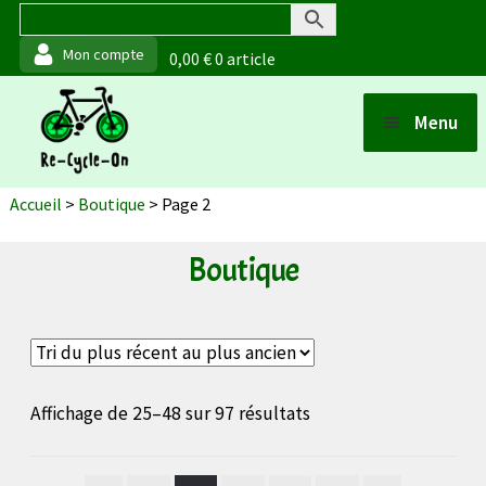
0,00
€
0 article
Aller
Aller
Menu
à
au
Ouvrir
la
contenu
Boutique
Accueil
>
Boutique
>
Page 2
navigation
Points de vente
Boutique
Ouvrir
Matériaux et fabrication
Ouvrir
Actualités
Trié
Affichage de 25–48 sur 97 résultats
du
plus
À propos (de moi)