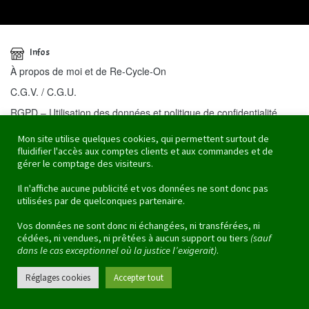
Infos
À propos de moi et de Re-Cycle-On
C.G.V. / C.G.U.
RGPD – Utilisation des données et politique de confidentialité.
Mentions légales
Mon site utilise quelques cookies, qui permettent surtout de
fluidifier l'accès aux comptes clients et aux commandes et de
Retours et remboursements
gérer le comptage des visiteurs.
Formulaire de rétractation
Il n'affiche aucune publicité et vos données ne sont donc pas
F.A.Q.
utilisées par de quelconques partenaire.
Sur Internet
Vos données ne sont donc ni échangées, ni transférées, ni
Facebook
cédées, ni vendues, ni prêtées à aucun support ou tiers
(sauf
dans le cas exceptionnel où la justice l’exigerait)
.
Instagram
Pinterest
Réglages cookies
Accepter tout
Youtube