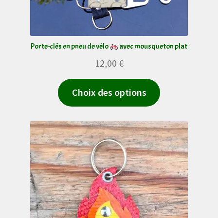
Porte-clés en pneu de vélo
avec mousqueton plat
12,00
€
Ce
Choix des options
produit
a
plusieurs
variations.
Les
options
peuvent
être