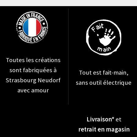
ancien
sur
la
page
du
produit
Toutes les créations
sont fabriquées à
Tout est fait-main,
Strasbourg Neudorf
sans outil électrique
avec amour
Livraison*
et
retrait en magasin