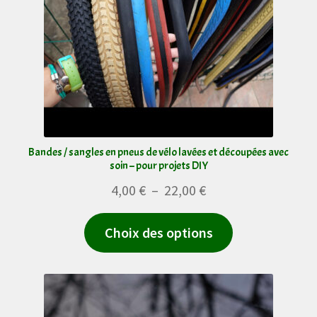
peuvent
être
choisies
sur
la
page
du
Bandes / sangles en pneus de vélo lavées et découpées avec
soin – pour projets DIY
produit
Plage
4,00
€
–
22,00
€
de
Ce
Choix des options
prix :
produit
4,00 €
a
à
plusieurs
22,00 €
variations.