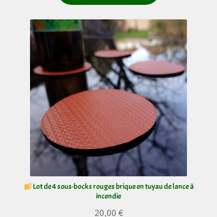
produit
10,00 €
a
à
plusieurs
18,00 €
variations.
Les
options
peuvent
être
choisies
sur
la
page
du
Lot de 4 sous-bocks rouges brique en tuyau de lance à
incendie
produit
20,00
€