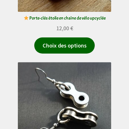
page
du
Porte-clés étoile en chaîne de vélo upcyclée
produit
12,00
€
Ce
Choix des options
produit
a
plusieurs
variations.
Les
options
peuvent
être
choisies