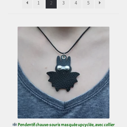
1
2
3
4
5
récent
au
plus
ancien
Pendentif chauve-souris masquée upcyclée, avec collier