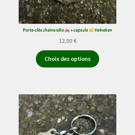
Porte-clés chaîne vélo
+ capsule
Heineken
12,00
€
Ce
Choix des options
produit
a
plusieurs
variations.
Les
options
peuvent
être