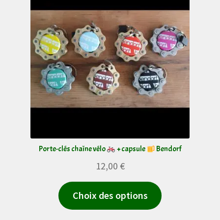
Porte-clés chaîne vélo
+ capsule
Bendorf
12,00
€
Ce
Choix des options
produit