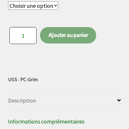
quantité
Ajouter au panier
de
Porte-
clés
chaîne
vélo
UGS :
PC-Grim
+
Description
capsule
Informations complémentaires
Grimbergen