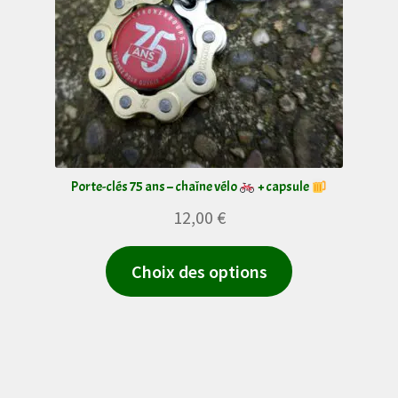
choisies
sur
la
page
du
produit
Porte-clés 75 ans – chaîne vélo
+ capsule
12,00
€
Ce
Choix des options
produit
a
plusieurs
variations.