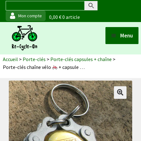
0,00
€
0 article
Aller
Aller
Menu
à
au
Ouvrir
la
contenu
Boutique
Accueil
>
Porte-clés
>
Porte-clés capsules + chaîne
>
navigation
Porte-clés chaîne vélo
+ capsule
Grimbergen
Points de vente
Ouvrir
Matériaux et fabrication
Ouvrir
Actualités
À propos (de moi)