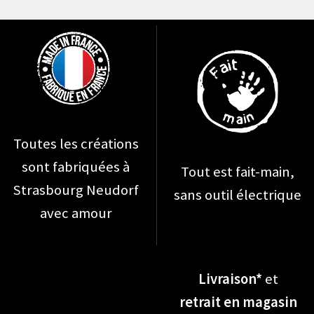
Les
options
peuvent
être
choisies
sur
la
Toutes les créations
page
sont fabriquées à
Tout est fait-main,
du
Strasbourg Neudorf
sans outil électrique
produit
avec amour
Livraison*
et
retrait en magasin