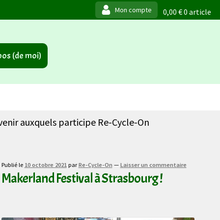
0,00
€
0 article
os (de moi)
 venir auxquels participe Re-Cycle-On
Publié le
10 octobre 2021
par
Re-Cycle-On
—
Laisser un commentaire
Makerland Festival à Strasbourg !