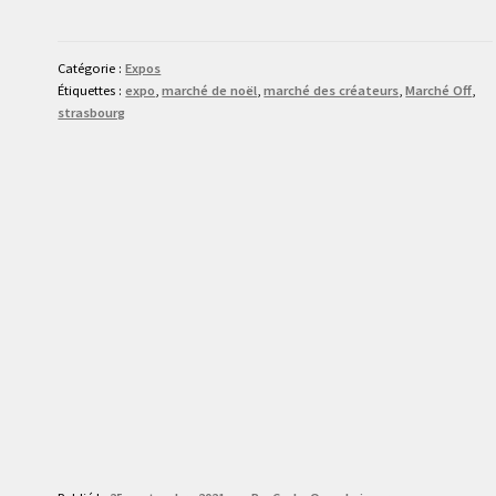
Catégorie :
Expos
Étiquettes :
expo
,
marché de noël
,
marché des créateurs
,
Marché Off
,
strasbourg