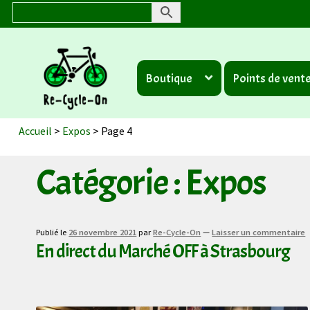
Aller
Aller
à
au
Boutique
Points de vent
la
contenu
navigation
Accueil
>
Expos
>
Page 4
Catégorie :
Expos
Publié le
26 novembre 2021
par
Re-Cycle-On
—
Laisser un commentaire
En direct du Marché OFF à Strasbourg