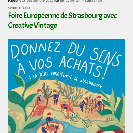
Publié le
13 septembre 2021
par
Re-Cycle-On
—
Laisser un
commentaire
Foire Européenne de Strasbourg avec
Creative Vintage