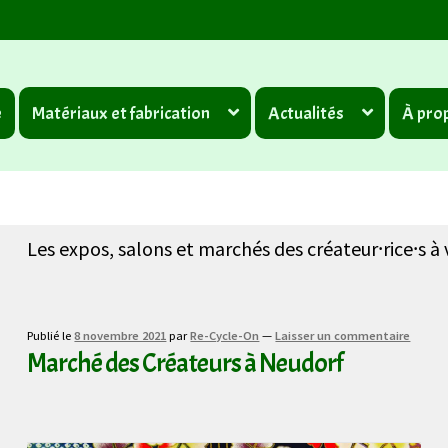
e
Matériaux et fabrication
Actualités
À prop
Les expos, salons et marchés des créateur⸱rice⸱s à
Publié le
8 novembre 2021
par
Re-Cycle-On
—
Laisser un commentaire
Marché des Créateurs à Neudorf