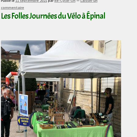
Publié le
11 septembre 2021
par
Re-Cycle-On
—
Laisser un
commentaire
Les Folles Journées du Vélo à Épinal