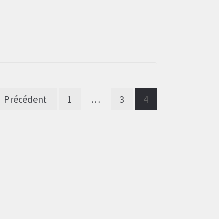
Pagination
Précédent
1
…
3
4
des
publications