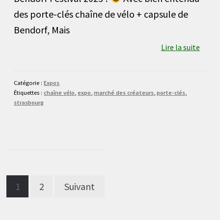
des porte-clés chaîne de vélo + capsule de
Bendorf, Mais
Lire la suite
Catégorie :
Expos
Étiquettes :
chaîne vélo
,
expo
,
marché des créateurs
,
porte-clés
,
strasbourg
Pagination
1
2
Suivant
des