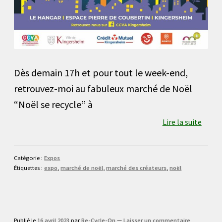
Dès demain 17h et pour tout le week-end,
retrouvez-moi au fabuleux marché de Noël
“Noël se recycle” à
Lire la suite
Catégorie :
Expos
Étiquettes :
expo
,
marché de noël
,
marché des créateurs
,
noël
Publié le
16 avril 2023
par
Re-Cycle-On
—
Laisser un commentaire