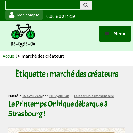
0,00
€
0 article
Aller
Aller
Menu
à
au
Ouvrir
la
contenu
Boutique
Accueil
>
marché des créateurs
navigation
Points de vente
Étiquette :
marché des créateurs
Ouvrir
Matériaux et fabrication
Publié le
15 avril 2026
par
Re-Cycle-On
—
Laisser un commentaire
Le Printemps Onirique débarque à
Ouvrir
Actualités
Strasbourg !
À propos (de moi)