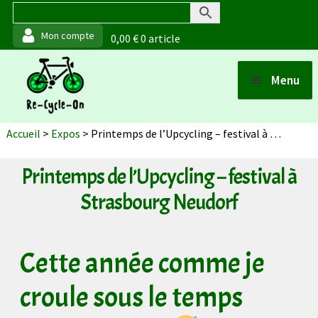
0,00
€
0 article
Aller
Aller
Menu
à
au
Ouvrir
la
contenu
Boutique
Accueil
>
Expos
>
Printemps de l’Upcycling – festival à Strasbourg Neudorf
navigation
Points de vente
Printemps de l’Upcycling – festival à
Strasbourg Neudorf
Ouvrir
Matériaux et fabrication
Cette année comme je
Ouvrir
Actualités
croule sous le temps
À propos (de moi)