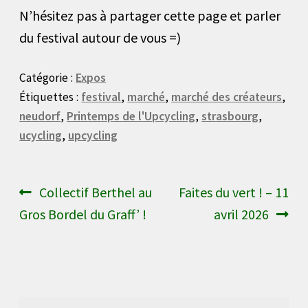
N’hésitez pas à partager cette page et parler
du festival autour de vous =)
Catégorie :
Expos
Étiquettes :
festival
,
marché
,
marché des créateurs
,
neudorf
,
Printemps de l'Upcycling
,
strasbourg
,
ucycling
,
upcycling
Navigation
Article
Article
Collectif Berthel au
Faites du vert ! – 11
précédent :
suivant :
Gros Bordel du Graff’ !
avril 2026
de
l’article