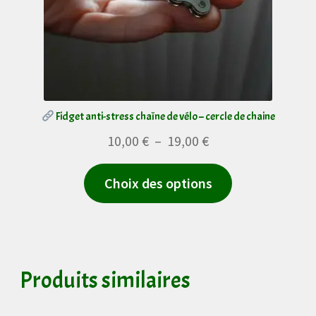
Fidget anti-stress chaîne de vélo – cercle de chaine
Plage
10,00
€
–
19,00
€
de
Ce
Choix des options
prix :
produit
10,00 €
a
à
plusieurs
19,00 €
variations.
Produits similaires
Les
options