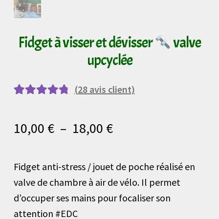
Fidget à visser et dévisser
valve
upcyclée
(
28
avis client)
Noté
28
4.96
sur
5 basé sur
Plage
10,00
€
–
18,00
€
notations
de
client
Fidget anti-stress / jouet de poche réalisé en
prix :
valve de chambre à air de vélo. Il permet
10,00 €
d’occuper ses mains pour focaliser son
à
attention #EDC