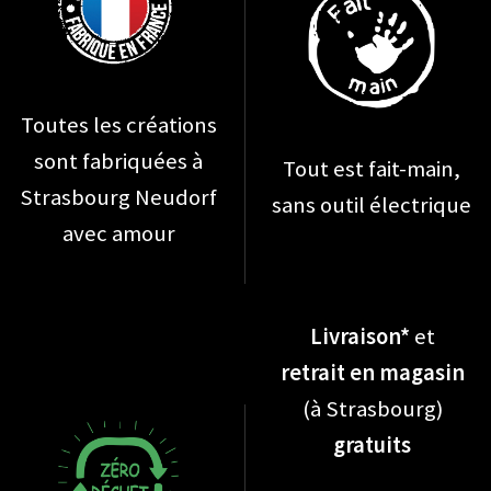
être
choisies
sur
la
Toutes les créations
page
sont fabriquées à
Tout est fait-main,
du
Strasbourg Neudorf
sans outil électrique
produit
avec amour
Livraison*
et
retrait en magasin
(à Strasbourg)
gratuits