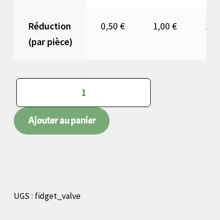
Réduction
0,50
€
1,00
€
1,5
(par pièce)
quantité
de
Fidget
Ajouter au panier
à
visser
et
dévisser
UGS :
fidget_valve
valve