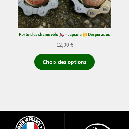
Porte-clés chaîne vélo
+ capsule
Desperados
12,00
€
Ce
Choix des options
produit
a
plusieurs
variations.
Les
options
peuvent