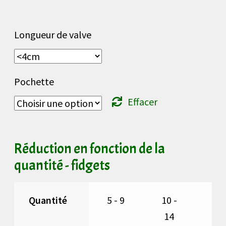
18,00 €
Longueur de valve
Pochette
Effacer
Réduction en fonction de la
quantité - fidgets
Quantité
5 - 9
10 -
15
14
1