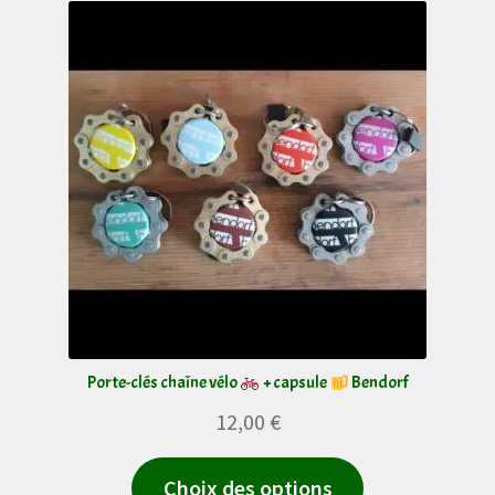
peuvent
être
choisies
sur
la
page
du
produit
Porte-clés chaîne vélo
+ capsule
Bendorf
12,00
€
Ce
Choix des options