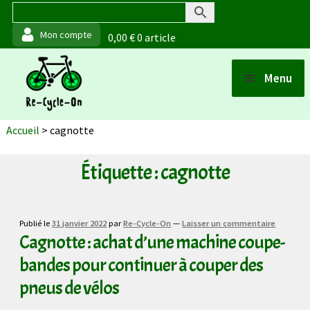
0,00
€
0 article
Aller
Aller
Menu
à
au
Ouvrir
la
contenu
Boutique
Accueil
>
cagnotte
navigation
Points de vente
Étiquette :
cagnotte
Ouvrir
Matériaux et fabrication
Publié le
31 janvier 2022
par
Re-Cycle-On
—
Laisser un commentaire
Cagnotte : achat d’une machine coupe-
Ouvrir
Actualités
bandes pour continuer à couper des
pneus de vélos
À propos (de moi)