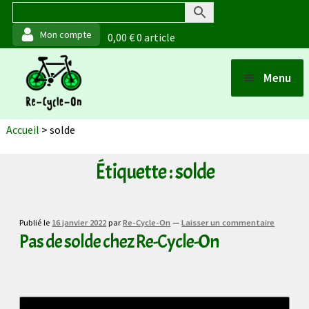
0,00
€
0 article
Aller
Aller
Menu
à
au
Ouvrir
la
contenu
Boutique
Accueil
>
solde
navigation
Points de vente
Étiquette :
solde
Ouvrir
Matériaux et fabrication
Publié le
16 janvier 2022
par
Re-Cycle-On
—
Laisser un commentaire
Pas de solde chez Re-Cycle-On
Ouvrir
Actualités
À propos (de moi)