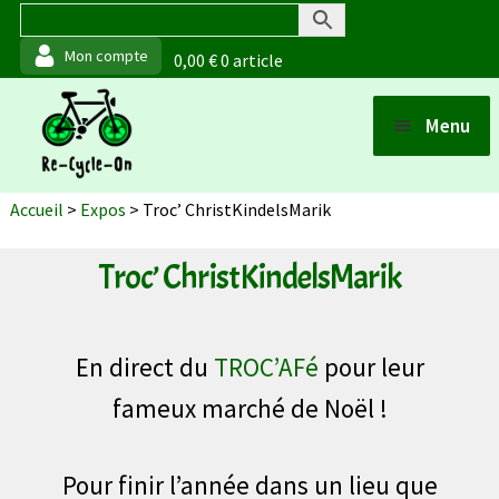
0,00
€
0 article
Aller
Aller
Menu
à
au
Ouvrir
la
contenu
Boutique
Accueil
>
Expos
>
Troc’ ChristKindelsMarik
navigation
Points de vente
Troc’ ChristKindelsMarik
Ouvrir
Matériaux et fabrication
En direct du
TROC’AFé
pour leur
Ouvrir
fameux marché de Noël !
Actualités
Pour finir l’année dans un lieu que
À propos (de moi)