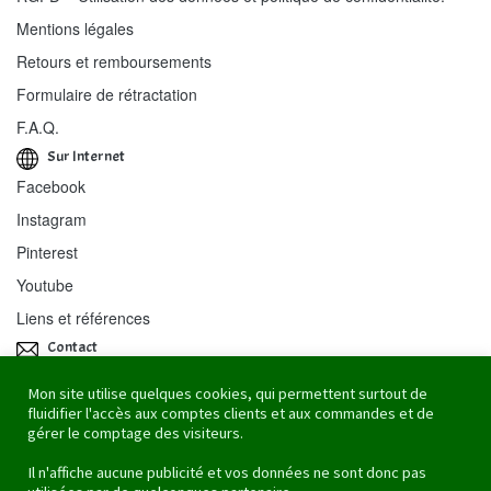
Mentions légales
Retours et remboursements
Formulaire de rétractation
F.A.Q.
Sur Internet
Facebook
Instagram
Pinterest
Youtube
Liens et références
Contact
Re-Cycle-On / Stéphanie Wiss
Mon site utilise quelques cookies, qui permettent surtout de
fluidifier l'accès aux comptes clients et aux commandes et de
43 rue des Mouettes
gérer le comptage des visiteurs.
67100 Strasbourg
Il n'affiche aucune publicité et vos données ne sont donc pas