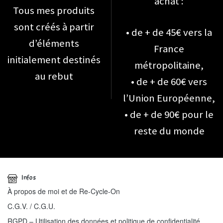
achat :
Tous mes produits
sont créés à partir
• de + de 45€ vers la
d’éléments
France
initialement destinés
métropolitaine,
au rebut
• de + de 60€ vers
l’Union Européenne,
• de + de 90€ pour le
reste du monde
Infos
À propos de moi et de Re-Cycle-On
C.G.V. / C.G.U.
RGPD – Utilisation des données et politique de confidentialité.