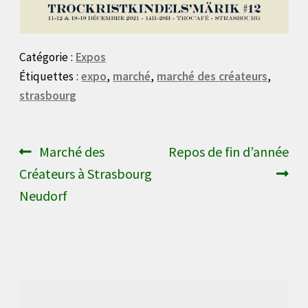
Catégorie :
Expos
Étiquettes :
expo
,
marché
,
marché des créateurs
,
strasbourg
Navigation
Article
Article
Marché des
Repos de fin d’année
précédent :
suivant :
Créateurs à Strasbourg
de
Neudorf
l’article